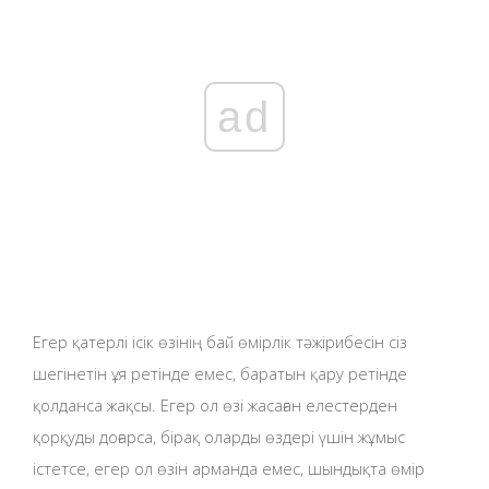
ad
Егер қатерлі ісік өзінің бай өмірлік тәжірибесін сіз
шегінетін ұя ретінде емес, баратын қару ретінде
қолданса жақсы. Егер ол өзі жасаған елестерден
қорқуды доғарса, бірақ оларды өздері үшін жұмыс
істетсе, егер ол өзін арманда емес, шындықта өмір