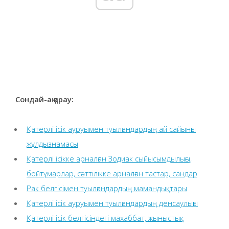
Сондай-ақ қарау:
Қатерлі ісік ауруымен туылғандардың ай сайынғы
жұлдызнамасы
Қатерлі ісікке арналған Зодиак сыйысымдылығы,
бойтұмарлар, сәттілікке арналған тастар, сандар
Рак белгісімен туылғандардың мамандықтары
Қатерлі ісік ауруымен туылғандардың денсаулығы
Қатерлі ісік белгісіндегі махаббат, жыныстық