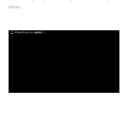
керек.
ad