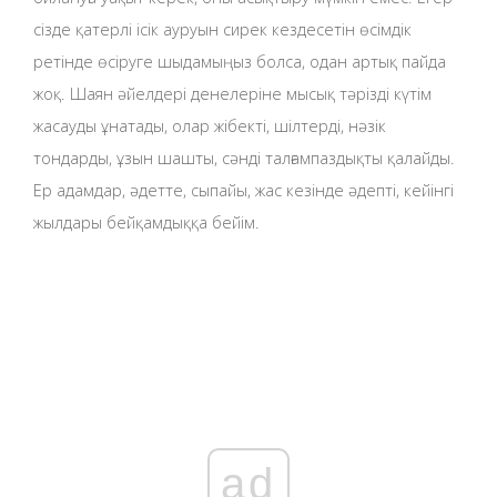
сізде қатерлі ісік ауруын сирек кездесетін өсімдік
ретінде өсіруге шыдамыңыз болса, одан артық пайда
жоқ. Шаян әйелдері денелеріне мысық тәрізді күтім
жасауды ұнатады, олар жібекті, шілтерді, нәзік
тондарды, ұзын шашты, сәнді талғампаздықты қалайды.
Ер адамдар, әдетте, сыпайы, жас кезінде әдепті, кейінгі
жылдары бейқамдыққа бейім.
ad