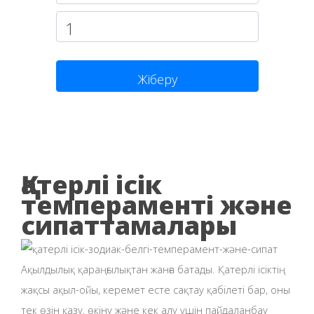
Жіберу
Қатерлі ісік
темпераменті және
сипаттамалары
Ақылдылық қараңғылықтан жанға батады. Қатерлі ісіктің
жақсы ақыл-ойы, керемет есте сақтау қабілеті бар, оны
тек өзін қазу, өкіну және кек алу үшін пайдаланбау