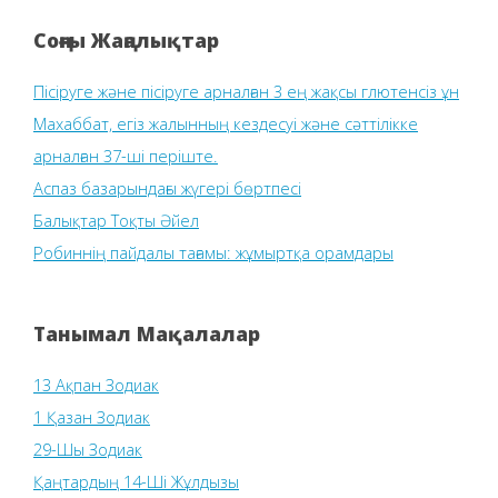
Соңғы Жаңалықтар
Пісіруге және пісіруге арналған 3 ең жақсы глютенсіз ұн
Махаббат, егіз жалынның кездесуі және сәттілікке
арналған 37-ші періште.
Аспаз базарындағы жүгері бөртпесі
Балықтар Тоқты Әйел
Робиннің пайдалы тағамы: жұмыртқа орамдары
Танымал Мақалалар
13 Ақпан Зодиак
1 Қазан Зодиак
29-Шы Зодиак
Қаңтардың 14-Ші Жұлдызы