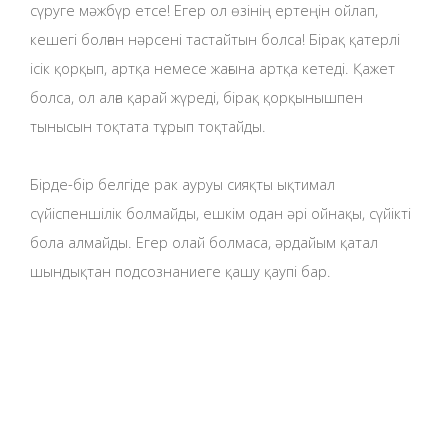
сүруге мәжбүр етсе! Егер ол өзінің ертеңін ойлап,
кешегі болған нәрсені тастайтын болса! Бірақ қатерлі
ісік қорқып, артқа немесе жағына артқа кетеді. Қажет
болса, ол алға қарай жүреді, бірақ қорқынышпен
тынысын тоқтата тұрып тоқтайды.
Бірде-бір белгіде рак ауруы сияқты ықтимал
сүйіспеншілік болмайды, ешкім одан әрі ойнақы, сүйікті
бола алмайды. Егер олай болмаса, әрдайым қатал
шындықтан подсознаниеге қашу қаупі бар.