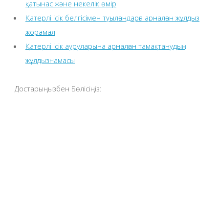
қатынас және некелік өмір
Қатерлі ісік белгісімен туылғандарға арналған жұлдыз
жорамал
Қатерлі ісік ауруларына арналған тамақтанудың
жұлдызнамасы
Достарыңызбен Бөлісіңіз: