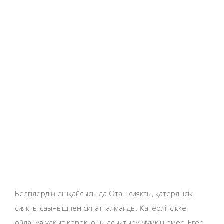
Белгілердің ешқайсысы да Отан сияқты, қатерлі ісік
сияқты сағынышпен сипатталмайды. Қатерлі ісікке
ойлануға уақыт керек, оны асықтыру мүмкін емес. Егер