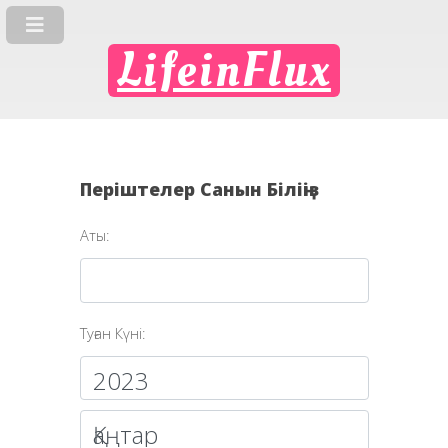
LifeinFlux
Періштелер Санын Біліңіз
Аты:
Туған Күні: