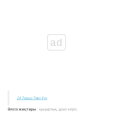
ad
24 Тамыз Туған Күн
Әлсіз жақтары
: қыңырлық, ұрыс-керіс.