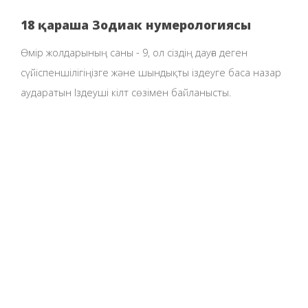
18 қараша Зодиак нумерологиясы
Өмір жолдарының саны - 9, ол сіздің дауға деген
сүйіспеншілігіңізге және шындықты іздеуге баса назар
аударатын Іздеуші кілт сөзімен байланысты.