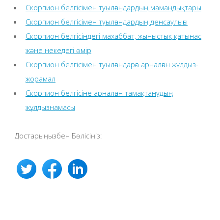
Скорпион белгісімен туылғандардың мамандықтары
Скорпион белгісімен туылғандардың денсаулығы
Скорпион белгісіндегі махаббат, жыныстық қатынас
және некедегі өмір
Скорпион белгісімен туылғандарға арналған жұлдыз-
жорамал
Скорпион белгісіне арналған тамақтанудың
жұлдызнамасы
Достарыңызбен Бөлісіңіз: