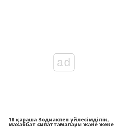
ad
18 қараша Зодиакпен үйлесімділік,
махаббат сипаттамалары және жеке