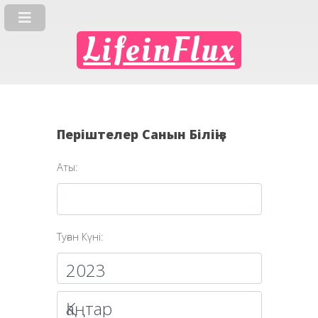
LifeinFlux
Періштелер Санын Біліңіз
Аты:
Туған Күні: