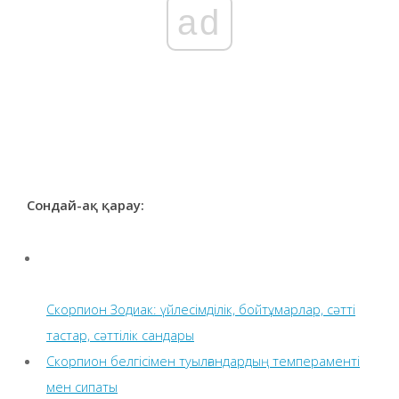
ad
Сондай-ақ қарау:
Скорпион Зодиак: үйлесімділік, бойтұмарлар, сәтті
тастар, сәттілік сандары
Скорпион белгісімен туылғандардың темпераменті
мен сипаты