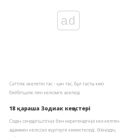
ad
Сәттілік әкелетін тас - қан тас, бұл тасты кию
бейбітшілік пен келісімге әкеледі.
18 қараша Зодиак кеңестері
Сіздің сендіргіштігіңіз бен көрегендігіңіз кез-келген
адаммен келіссөз жүргізуге көмектеседі. Өзіңіздің