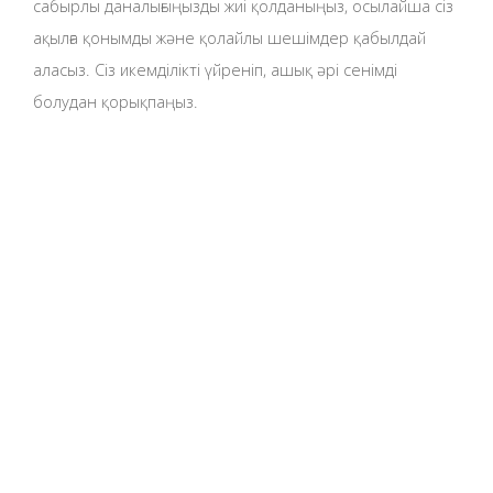
сабырлы даналығыңызды жиі қолданыңыз, осылайша сіз
ақылға қонымды және қолайлы шешімдер қабылдай
аласыз. Сіз икемділікті үйреніп, ашық әрі сенімді
болудан қорықпаңыз.