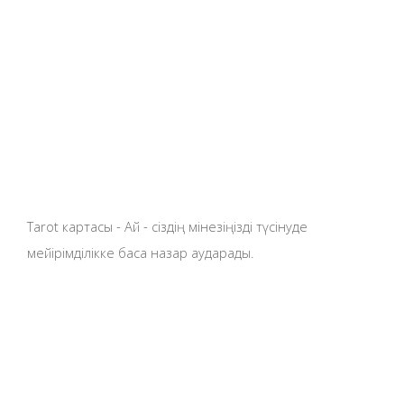
Tarot картасы - Ай - сіздің мінезіңізді түсінуде
мейірімділікке баса назар аударады.