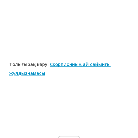
Толығырақ көру:
Скорпионның ай сайынғы
жұлдызнамасы