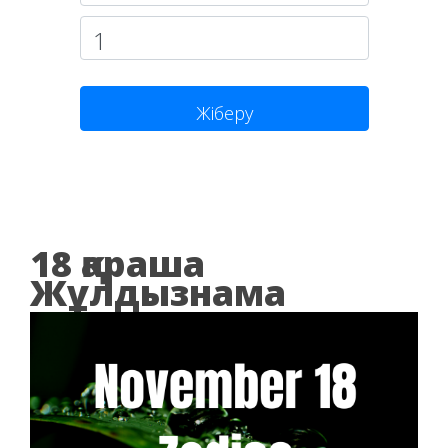
Жіберу
18 қараша
Жұлдызнама