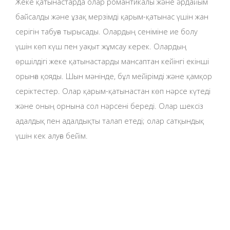
Жеке қатынастарда олар романтикалы және әрдайым
байсалды және ұзақ мерзімді қарым-қатынас үшін жан
серігін табуға тырысады. Олардың сеніміне ие болу
үшін көп күш пен уақыт жұмсау керек. Олардың
өршілдігі жеке қатынастарды мансаптан кейінгі екінші
орынға қояды. Шын мәнінде, бұл мейірімді және қамқор
серіктестер. Олар қарым-қатынастан көп нәрсе күтеді
және оның орнына сол нәрсені береді. Олар шексіз
адалдық пен адалдықты талап етеді; олар сатқындық
үшін кек алуға бейім.