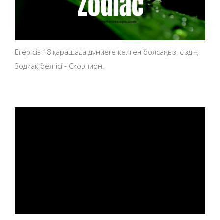
Егер сіз 18 қарашада дүниеге келген болсаңыз, сіздің
Зодиак белгісі - Скорпион.
ad