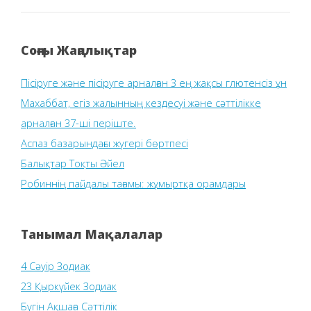
Соңғы Жаңалықтар
Пісіруге және пісіруге арналған 3 ең жақсы глютенсіз ұн
Махаббат, егіз жалынның кездесуі және сәттілікке
арналған 37-ші періште.
Аспаз базарындағы жүгері бөртпесі
Балықтар Тоқты Әйел
Робиннің пайдалы тағамы: жұмыртқа орамдары
Танымал Мақалалар
4 Сәуір Зодиак
23 Қыркүйек Зодиак
Бүгін Ақшаға Сәттілік