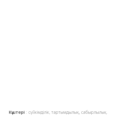
Күштері
: сүйкімділік, тартымдылық, сабырлылық.