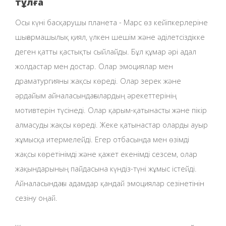
тұлға
Осы күні басқарушы планета - Марс өз кейіпкерлеріне
шығармашылық қиял, үлкен шешім және әділетсіздікке
деген қатты қастықты сыйлайды. Бұл құмар әрі адал
жолдастар мен достар. Олар эмоциялар мен
драматургияны жақсы көреді. Олар зерек және
әрдайым айналасындағылардың әрекеттерінің
мотивтерін түсінеді. Олар қарым-қатынасты және пікір
алмасуды жақсы көреді. Жеке қатынастар оларды ауыр
жұмысқа итермелейді. Егер отбасында мен өзімді
жақсы көретінімді және қажет екенімді сезсем, олар
жақындарының пайдасына күндіз-түні жұмыс істейді.
Айналасындағы адамдар қандай эмоциялар сезінетінін
сезіну оңай.