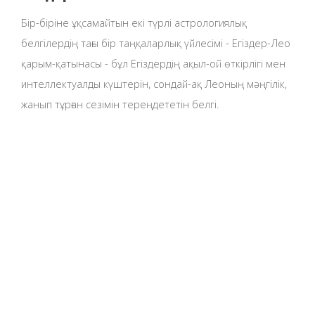
Бір-біріне ұқсамайтын екі түрлі астрологиялық
белгілердің тағы бір таңқаларлық үйлесімі - Егіздер-Лео
қарым-қатынасы - бұл Егіздердің ақыл-ой өткірлігі мен
интеллектуалды күштерін, сондай-ақ Леоның мәңгілік,
жанып тұрған сезімін тереңдететін белгі.