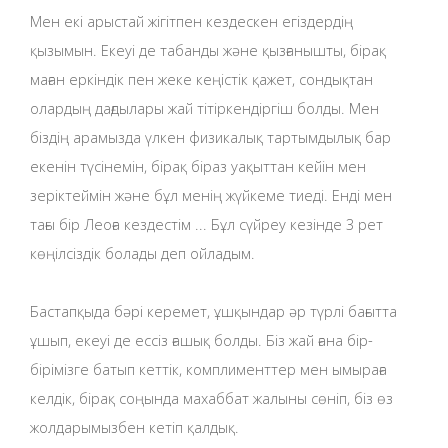
Мен екі арыстай жігітпен кездескен егіздердің
қызымын. Екеуі де табанды және қызғанышты, бірақ
маған еркіндік пен жеке кеңістік қажет, сондықтан
олардың дағдылары жай тітіркендіргіш болды. Мен
біздің арамызда үлкен физикалық тартымдылық бар
екенін түсінемін, бірақ біраз уақыттан кейін мен
зеріктеймін және бұл менің жүйкеме тиеді. Енді мен
тағы бір Леоға кездестім ... Бұл сүйреу кезінде 3 рет
көңілсіздік болады деп ойладым.
Бастапқыда бәрі керемет, ұшқындар әр түрлі бағытта
ұшып, екеуі де ессіз ғашық болды. Біз жай ғана бір-
бірімізге батып кеттік, комплименттер мен ымыраға
келдік, бірақ соңында махаббат жалыны сөніп, біз өз
жолдарымызбен кетіп қалдық.