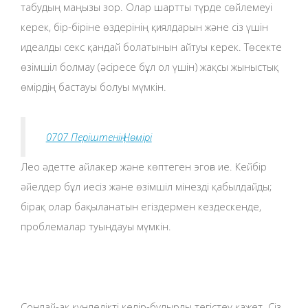
табудың маңызы зор. Олар шартты түрде сөйлемеуі
керек, бір-біріне өздерінің қиялдарын және сіз үшін
идеалды секс қандай болатынын айтуы керек. Төсекте
өзімшіл болмау (әсіресе бұл ол үшін) жақсы жыныстық
өмірдің бастауы болуы мүмкін.
0707 Періштенің Нөмірі
Лео әдетте айлакер және көптеген эгоға ие. Кейбір
әйелдер бұл иесіз және өзімшіл мінезді қабылдайды;
бірақ олар бақыланатын егіздермен кездескенде,
проблемалар туындауы мүмкін.
Сондай-ақ күнделікті кедір-бұдырды тегістеу қажет. Сіз