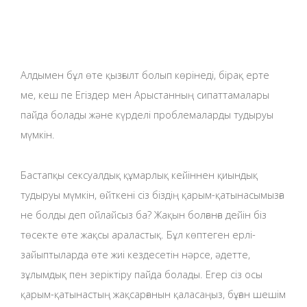
Алдымен бұл өте қызғылт болып көрінеді, бірақ ерте
ме, кеш пе Егіздер мен Арыстанның сипаттамалары
пайда болады және күрделі проблемаларды тудыруы
мүмкін.
Бастапқы сексуалдық құмарлық кейіннен қиындық
тудыруы мүмкін, өйткені сіз біздің қарым-қатынасымызға
не болды деп ойлайсыз ба? Жақын болғанға дейін біз
төсекте өте жақсы араластық. Бұл көптеген ерлі-
зайыптыларда өте жиі кездесетін нәрсе, әдетте,
зұлымдық пен зеріктіру пайда болады. Егер сіз осы
қарым-қатынастың жақсарғанын қаласаңыз, бұған шешім