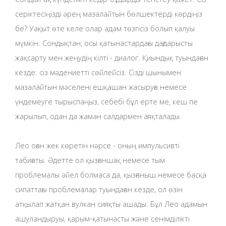
серіктесіңізді әрең мазалайтын бөлшектерді көрдіңіз
бе? Уақыт өте келе олар адам төзгісіз болып қалуы
мүмкін. Сондықтан, осы қатынастардағы дағдарысты
жақсарту мен жеңудің кілті - диалог. Қиындық туындаған
кезде: сіз мәдениетті сөйлейсіз. Сізді шынымен
мазалайтын мәселені ешқашан жасыруға немесе
үндемеуге тырыспаңыз, себебі бұл ерте ме, кеш пе
жарылып, одан да жаман салдармен аяқталады.
Лео оған жек көретін нәрсе - оның импульсивті
табиғаты. Әдетте ол қызғаншақ немесе тым
проблемалы әйел болмаса да, қызғаныш немесе басқа
сипаттағы проблемалар туындаған кезде, ол өзін
атқылап жатқан вулкан сияқты ашады. Бұл Лео адамын
ашуландыруы, қарым-қатынасты және сенімділікті