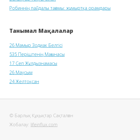
Робиннің пайдалы тағамы: жұмыртқа орамдары
Танымал Мақалалар
26 Мамыр Зодиак Белгісі
535 Періштенің Мағынасы
17 Сеп Жұлдызнамасы
26 Маусым
24 Желтоқсан
© Барлық Құқықтар Сақталған
Жобалау:
lifeinflux.com