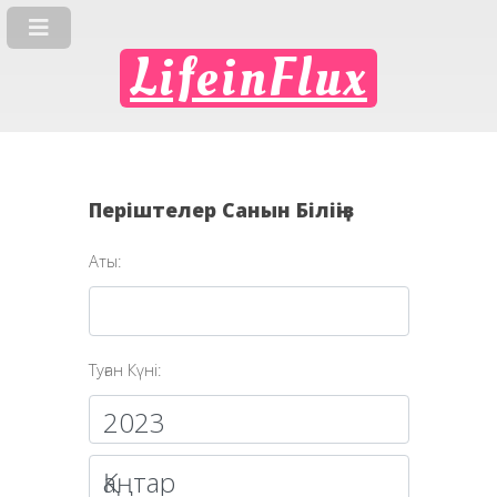
LifeinFlux
Періштелер Санын Біліңіз
Аты:
Туған Күні: