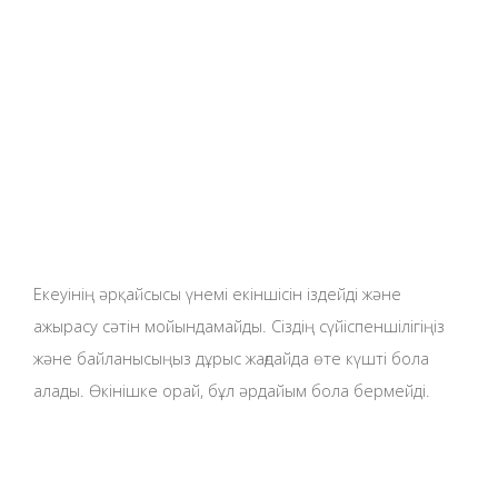
Екеуінің әрқайсысы үнемі екіншісін іздейді және
ажырасу сәтін мойындамайды. Сіздің сүйіспеншілігіңіз
және байланысыңыз дұрыс жағдайда өте күшті бола
алады. Өкінішке орай, бұл әрдайым бола бермейді.