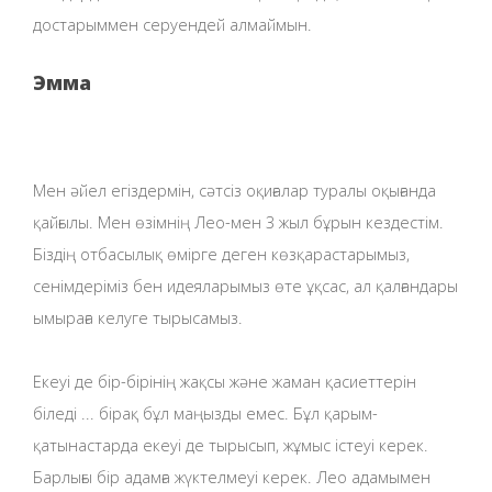
достарыммен серуендей алмаймын.
Эмма
Мен әйел егіздермін, сәтсіз оқиғалар туралы оқығанда
қайғылы. Мен өзімнің Лео-мен 3 жыл бұрын кездестім.
Біздің отбасылық өмірге деген көзқарастарымыз,
сенімдеріміз бен идеяларымыз өте ұқсас, ал қалғандары
ымыраға келуге тырысамыз.
Екеуі де бір-бірінің жақсы және жаман қасиеттерін
біледі ... бірақ бұл маңызды емес. Бұл қарым-
қатынастарда екеуі де тырысып, жұмыс істеуі керек.
Барлығы бір адамға жүктелмеуі керек. Лео адамымен