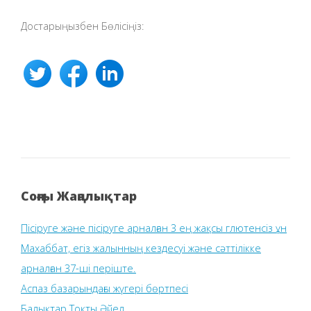
Достарыңызбен Бөлісіңіз:
Соңғы Жаңалықтар
Пісіруге және пісіруге арналған 3 ең жақсы глютенсіз ұн
Махаббат, егіз жалынның кездесуі және сәттілікке
арналған 37-ші періште.
Аспаз базарындағы жүгері бөртпесі
Балықтар Тоқты Әйел