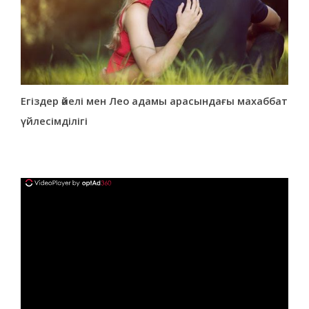
Егіздер әйелі мен Лео адамы арасындағы махаббат
үйлесімділігі
ad