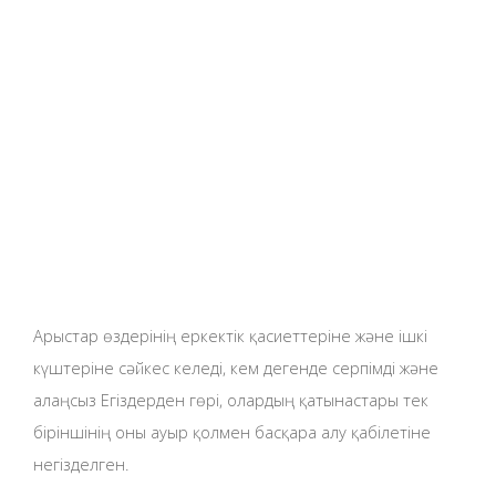
Арыстар өздерінің еркектік қасиеттеріне және ішкі
күштеріне сәйкес келеді, кем дегенде серпімді және
алаңсыз Егіздерден гөрі, олардың қатынастары тек
біріншінің оны ауыр қолмен басқара алу қабілетіне
негізделген.