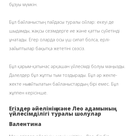
бұзуы мүмкін.
Бұл байланыстың пайдасы туралы ойлар: екеуі де
шыдамды, жақсы сезімдерге ие және қатты сүйетінді
ұнатады. Егер оларда осы үш сипат болса, ерлі-
зайыптылар бақытқа жететіні сөзсіз.
Бұл қарым-қатынас әрқашан үйлесімді болуы маңызды.
Дәлелдер бұл жұпты тым тоздырады. Бұл әр жекпе-
жекте нығайтылатын байланыстардың бірі емес. Бұл
жұппен керісінше.
Егіздер әйелінің және Лео адамының
үйлесімділігі туралы шолулар
Валентина