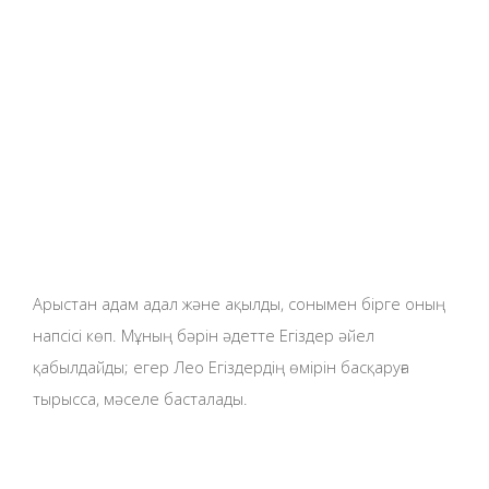
Арыстан адам адал және ақылды, сонымен бірге оның
напсісі көп. Мұның бәрін әдетте Егіздер әйел
қабылдайды; егер Лео Егіздердің өмірін басқаруға
тырысса, мәселе басталады.