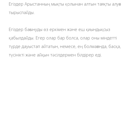
Егіздер Арыстанның мықты қолынан алтын таяқты алуға
тырыспайды.
Егіздер бағынуды өз еркімен және еш қиындықсыз
қабылдайды. Егер олар бар болса, олар оны міндетті
түрде дауыстап айтатын, немесе, ең болмағанда, басқа,
түсінікті және айқын тәсілдермен білдірер еді.