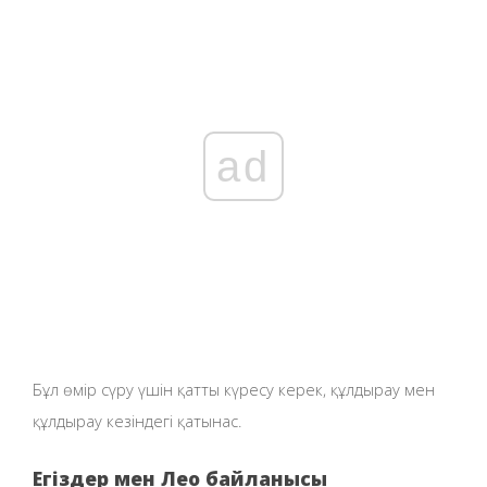
ad
Бұл өмір сүру үшін қатты күресу керек, құлдырау мен
құлдырау кезіндегі қатынас.
Егіздер мен Лео байланысы