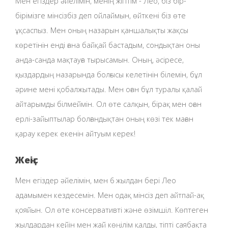
Мен егіздер әйелімін, менің жігітім - Лео, біз бір-
бірімізге мінсізбіз деп ойлаймын, өйткені біз өте
ұқсаспыз. Мен оның назарын қаншалықты жақсы
көретінін енді ғана байқай бастадым, сондықтан оны
анда-санда мақтауға тырысамын. Оның, әсіресе,
қыздардың назарында болғысы келетінін білемін, бұл
әрине мені қобалжытады. Мен оған бұл туралы қалай
айтарымды білмеймін. Ол өте салқын, бірақ мен оған
ерлі-зайыптылар болғандықтан оның көзі тек маған
қарау керек екенін айтуым керек!
Жеңіс
Мен егіздер әйелімін, мен 6 жылдан бері Лео
адамымен кездесемін. Мен одақ мінсіз деп айтпай-ақ
қояйын. Ол өте консервативті және өзімшіл. Көптеген
жылдардан кейін мен жай көңілім қалды, тіпті саябақта