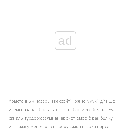
ad
Арыстанның назарын көксейтіні және мүмкіндігінше
үнемі назарда болғысы келетіні бәрімізге белгілі. Бұл
саналы түрде жасалынған әрекет емес, бірақ бұл күн
үшін жылу мен жарықты беру сияқты табиғи нәрсе.