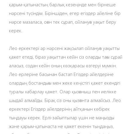
қарым-қатынастың барлық кезеңінде мен бірнеше
нәрсені түсіндім. Біріншіден, егер егіздер әйеліне бір
нәрсе мазаласа, оған тек сұрап, ойлануға уақыт беру
керек.
Лео еркектері әр нәрсені жақсылап ойлануға уақытты
қажет етеді, біраз уақыттан кейін сіз оларды тағы сұрай
аласыз, содан кейін оның көзқарасы өзгеруі мүмкін.
Лео ерлеріне басынан бастап Егіздер әйелдеріне
олардың бостандығы мен жеке кеңістігі қажет екендігі
туралы хабарлау қажет. Олар қызғаныш пен иелікке
шыдай алмайды. Бірақ сіз оны қызғанта алмайсыз. Лео
еркектері Егіздер әйелдерінің айтқанын көбірек
тыңдауы керек. Ерлі-зайыптылар үшін не маңызды
және қарым-қатынаста не қажет екенін тыңдаңыз,