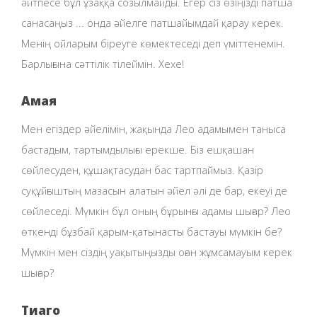
әйтпесе бұл ұзаққа созылмайды. Егер сіз өзіңізді патша
санасаңыз ... онда әйелге патшайымдай қарау керек.
Менің ойларым біреуге көмектеседі деп үміттенемін.
Барлығына сәттілік тілеймін. Хехе!
Амая
Мен егіздер әйелімін, жақында Лео адамымен таныса
бастадым, тартымдылығы ерекше. Біз ешқашан
сөйлесуден, құшақтасудан бас тартпаймыз. Қазір
суқұйғыштың мазасын алатын әйел әлі де бар, екеуі де
сөйлеседі. Мүмкін бұл оның бұрынғы адамы шығар? Лео
өткенді бұзбай қарым-қатынасты бастауы мүмкін бе?
Мүмкін мен сіздің уақытыңызды оған жұмсамауым керек
шығар?
Тиаго