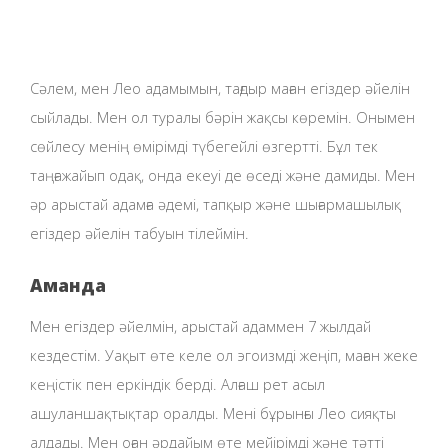
Сәлем, мен Лео адамымын, тағдыр маған егіздер әйелін
сыйлады. Мен ол туралы бәрін жақсы көремін. Онымен
сөйлесу менің өмірімді түбегейлі өзгертті. Бұл тек
таңғажайып одақ, онда екеуі де өседі және дамиды. Мен
әр арыстай адамға әдемі, тапқыр және шығармашылық
егіздер әйелін табуын тілеймін.
Аманда
Мен егіздер әйелмін, арыстай адаммен 7 жылдай
кездестім. Уақыт өте келе ол эгоизмді жеңіп, маған жеке
кеңістік пен еркіндік берді. Алғаш рет асыл
ашуланшақтықтар оралды. Мені бұрынғы Лео сияқты
алдады. Мен оған әрдайым өте мейірімді және тәтті