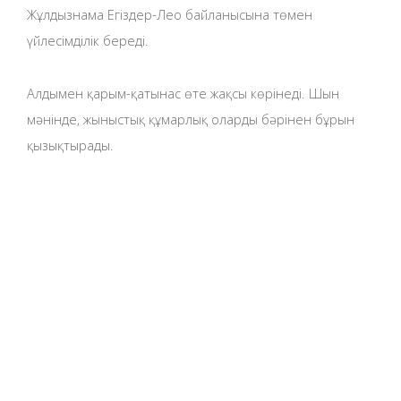
Жұлдызнама Егіздер-Лео байланысына төмен
үйлесімділік береді.
Алдымен қарым-қатынас өте жақсы көрінеді. Шын
мәнінде, жыныстық құмарлық оларды бәрінен бұрын
қызықтырады.