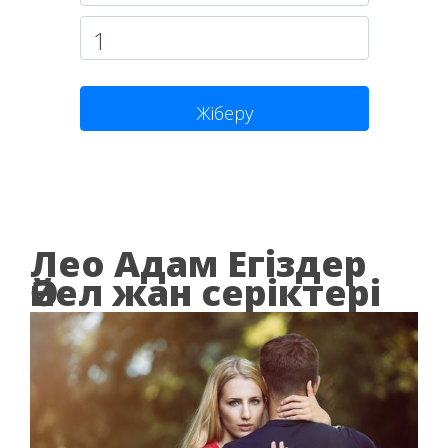
Жіберу
Лео Адам Егіздер
Әйел жан серіктері