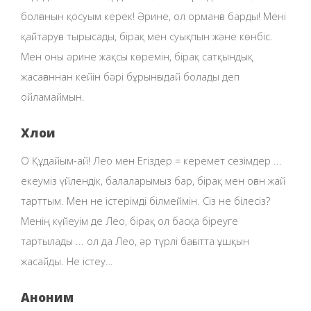
болғанын қосуым керек! Әрине, ол орманға барды! Мені
қайтаруға тырысады, бірақ мен суықпын және көнбіс.
Мен оны әрине жақсы көремін, бірақ сатқындық
жасағаннан кейін бәрі бұрынғыдай болады деп
ойламаймын.
Хлои
О Құдайым-ай! Лео мен Егіздер = керемет сезімдер ...
екеуміз үйлендік, балаларымыз бар, бірақ мен оған жай
тарттым. Мен не істерімді білмеймін. Сіз не білесіз?
Менің күйеуім де Лео, бірақ ол басқа біреуге
тартылады ... ол да Лео, әр түрлі бағытта ұшқын
жасайды. Не істеу…
Аноним