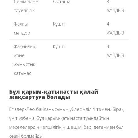
Сенім және
Орташа
3
тәуелділік
ЖҰЛДЫЗ
Жалпы
Күшті
4
мәндер
ЖҰЛДЫЗ
Жақындық
Күшті
4
және
ЖҰЛДЫЗ
жыныстық
қатынас
Бұл қарым-қатынасты қалай
жақсартуға болады
Егіздер-Лео байланысының үйлесімділігі төмен. Бірақ
үміт үзбеңіз! Бұл қарым-қатынаста туындайтын
мәселелердің көпшілігінің шешімі бар, дегенмен бұл
оңай болмайды.