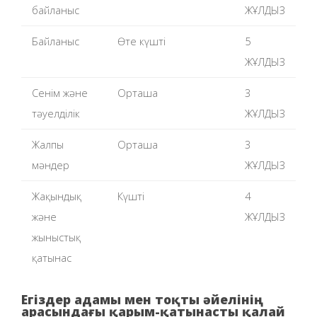
байланыс
ЖҰЛДЫЗ
Байланыс
Өте күшті
5
ЖҰЛДЫЗ
Сенім және
Орташа
3
тәуелділік
ЖҰЛДЫЗ
Жалпы
Орташа
3
мәндер
ЖҰЛДЫЗ
Жақындық
Күшті
4
және
ЖҰЛДЫЗ
жыныстық
қатынас
Егіздер адамы мен тоқты әйелінің
арасындағы қарым-қатынасты қалай