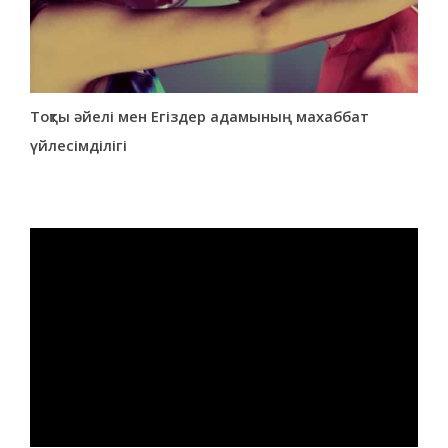
Тоқты әйелі мен Егіздер адамының махаббат
үйлесімділігі
ad