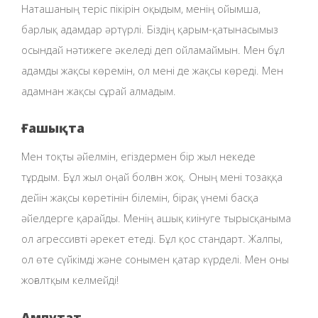
Наташаның теріс пікірін оқыдым, менің ойымша,
барлық адамдар әртүрлі. Біздің қарым-қатынасымыз
осындай нәтижеге әкеледі деп ойламаймын. Мен бұл
адамды жақсы көремін, ол мені де жақсы көреді. Мен
адамнан жақсы сұрай алмадым.
Ғашықта
Мен тоқты әйелмін, егіздермен бір жыл некеде
тұрдым. Бұл жыл оңай болған жоқ. Оның мені тозаққа
дейін жақсы көретінін білемін, бірақ үнемі басқа
әйелдерге қарайды. Менің ашық киінуге тырысқаныма
ол агрессивті әрекет етеді. Бұл қос стандарт. Жалпы,
ол өте сүйкімді және сонымен қатар күрделі. Мен оны
жоғалтқым келмейді!
Ампутат