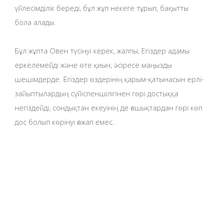
үйлесімділік береді, бұл жұп некеге тұрып, бақытты
бола алады.
Бұл жұпта Овен түсінуі керек, жалпы, Егіздер адамы
еркелемейді және өте қиын, әсіресе маңызды
шешімдерде. Егіздер өздерінің қарым-қатынасын ерлі-
зайыптылардың сүйіспеншілігінен гөрі достыққа
негіздейді, сондықтан екеуінің де ғашықтардан гөрі көп
дос болып көрінуі ғажап емес.