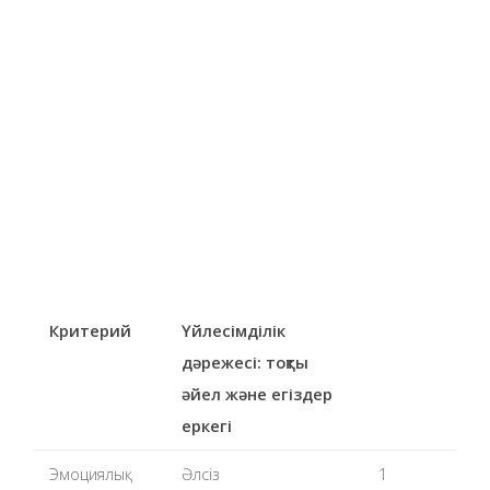
Критерий
Үйлесімділік
дәрежесі: тоқты
әйел және егіздер
еркегі
Эмоциялық
Әлсіз
1