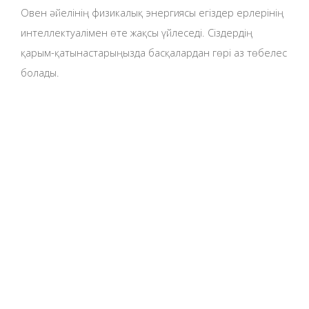
Овен әйелінің физикалық энергиясы егіздер ерлерінің
интеллектуалімен өте жақсы үйлеседі. Сіздердің
қарым-қатынастарыңызда басқалардан гөрі аз төбелес
болады.