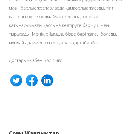
маған барлық жоспарларда қамқорлық жасады, тіпті
қазір біз бірге болмаймыз. Ол біздің қарым-
қатынасымызды қалпына келтіруге бар күшімен
тырысады. Менің ойымша, бізде бәрі жақсы болады,
мұндай адаммен сіз ешқашан қартаймайсыз!
Достарыңызбен Бөлісіңіз:
Соңғы Жаңалықтар