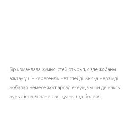
Бір командада жұмыс істей отырып, сізде жобаны
аяқтау үшін көрегендік жетіспейді. Қысқа мерзімді
жобалар немесе жоспарлар екеуіңіз үшін де жақсы
жұмыс істейді және сізді қуанышқа бөлейді.