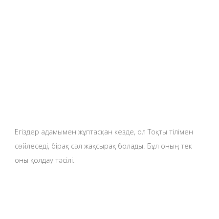
Егіздер адамымен жұптасқан кезде, ол Тоқты тілімен
сөйлеседі, бірақ сәл жақсырақ болады. Бұл оның тек
оны қолдау тәсілі.