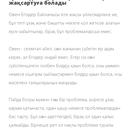
жақсартуға болады
Овен-Егіздер байланысы өте жақсы үйлесімділікке ие,
бұл тіпті ұзақ және бақытты некеге қол жеткізе алатын
ерлі-зайыптылар, бірақ бұл проблемаларсыз емес.
Овен - сезімтал әйел, оған жанынан сүйетін ер адам
керек, ал Егіздер ондай емес. Егер сіз оған
сүйіспеншілігін сөзбен білдіру қиын болса, оны ыммен
немесе кішігірім сыйлықтармен білдіру қиын болса, осы
мәселені талқылауыңыз маңызды.
Пайда болуы мүмкін тағы бір проблема, әсіресе ұзақ
қарым-қатынаста, одан қашу немесе проблемалардан
бас тарту. Бұл оған әдеттегідей, бірақ ол одан қалыс
қалмайды; бірнеше рет ол нақты проблема туралы