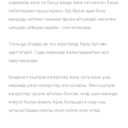
үндемейді және ол басқа жерде және кез келген басқа
себептермен өршуі мүмкін. Бір-біріне адал болу
маңызды, өйткені танымал фраза айтқандай, мәселені
шешудің алғашқы қадамы - оны мойындау.
Тоқты да, Егіздер де тез зеріктіреді, бірақ бұл оған
әдеттегідей. Сіздің өміріңізді жалықтырмайтын жол
іздеу маңызды.
Күнделікті кішігірім өзгерістер және орта және ұзақ
мерзімді үлкен өзгерістер өте қолайлы. Мен кішігірім
өзгерістер туралы айтатын болсам, олар шын мәнінде
елеусіз болуы мүмкін, бірақ болашақта олар осы
қатынастардың жалпы көңіл-күйіне әсер етеді.