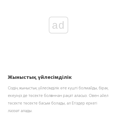
ad
Жыныстық үйлесімділік
Сіздің жыныстық үйлесімділік өте күшті болмайды, бірақ
екеуіңіз де төсекте болғаннан рақат аласыз. Овен әйел
төсекте төсекте басым болады, ал Егіздер еркегі
ләззат алады.