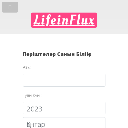
LifeinFlux
Періштелер Санын Біліңіз
Аты:
Туған Күні: