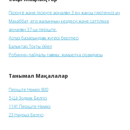
Пісіруге және пісіруге арналған 3 ең жақсы глютенсіз ұн
Махаббат, егіз жалынның кездесуі және сәттілікке
арналған 37-ші періште.
Аспаз базарындағы жүгері бөртпесі
Балықтар Тоқты Әйел
Робиннің пайдалы тағамы: жұмыртқа орамдары
Танымал Мақалалар
Періште Нөмірі 800
5-Ші Зодиак Белгісі
1141 Періште Нөмірі
23 Наурыз Белгісі