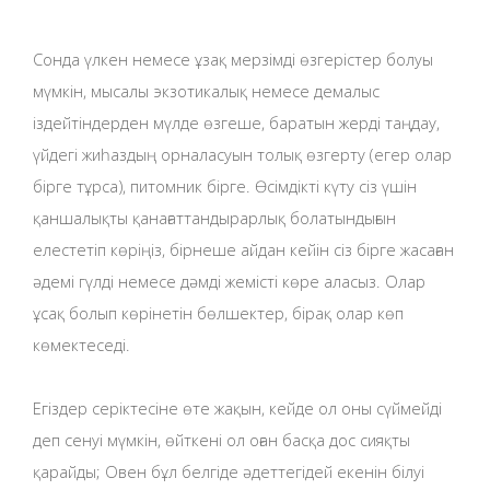
Сонда үлкен немесе ұзақ мерзімді өзгерістер болуы
мүмкін, мысалы экзотикалық немесе демалыс
іздейтіндерден мүлде өзгеше, баратын жерді таңдау,
үйдегі жиһаздың орналасуын толық өзгерту (егер олар
бірге тұрса), питомник бірге. Өсімдікті күту сіз үшін
қаншалықты қанағаттандырарлық болатындығын
елестетіп көріңіз, бірнеше айдан кейін сіз бірге жасаған
әдемі гүлді немесе дәмді жемісті көре аласыз. Олар
ұсақ болып көрінетін бөлшектер, бірақ олар көп
көмектеседі.
Егіздер серіктесіне өте жақын, кейде ол оны сүймейді
деп сенуі мүмкін, өйткені ол оған басқа дос сияқты
қарайды; Овен бұл белгіде әдеттегідей екенін білуі