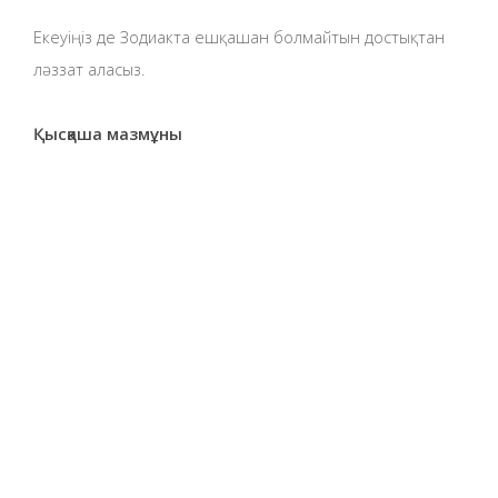
Екеуіңіз де Зодиакта ешқашан болмайтын достықтан
ләззат аласыз.
Қысқаша мазмұны