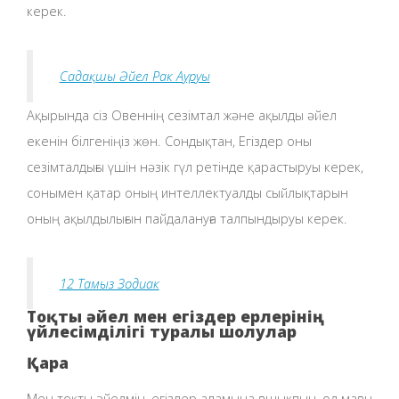
керек.
Садақшы Әйел Рак Ауруы
Ақырында сіз Овеннің сезімтал және ақылды әйел
екенін білгеніңіз жөн. Сондықтан, Егіздер оны
сезімталдығы үшін нәзік гүл ретінде қарастыруы керек,
сонымен қатар оның интеллектуалды сыйлықтарын
оның ақылдылығын пайдалануға талпындыруы керек.
12 Тамыз Зодиак
Тоқты әйел мен егіздер ерлерінің
үйлесімділігі туралы шолулар
Қара
Мен тоқты әйелмін, егіздер адамына ғашықпын, ол маған