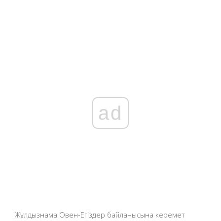
ad
Жұлдызнама Овен-Егіздер байланысына керемет