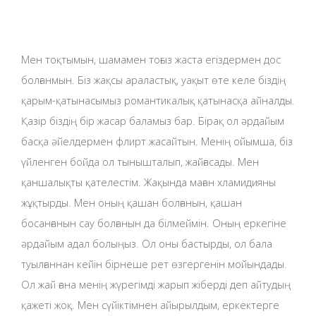
Мен тоқтымын, шамамен тоғыз жаста егіздермен дос
болғанмын. Біз жақсы араластық, уақыт өте келе біздің
қарым-қатынасымыз романтикалық қатынасқа айналды.
Қазір біздің бір жасар баламыз бар. Бірақ ол әрдайым
басқа әйелдермен флирт жасайтын. Менің ойымша, біз
үйленген бойда ол тынышталып, жайғасады. Мен
қаншалықты қателестім. Жақында маған хламидияны
жұқтырды. Мен оның қашан болғанын, қашан
босанғанын сау болғанын да білмеймін. Оның еркегіне
әрдайым адал болыңыз. Ол оны бастырды, ол бала
туылғаннан кейін бірнеше рет өзгергенін мойындады.
Ол жай ғана менің жүрегімді жарып жіберді деп айтудың
қажеті жоқ. Мен сүйіктімнен айырылдым, еркектерге