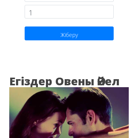
Жіберу
Егіздер Овены Әйел