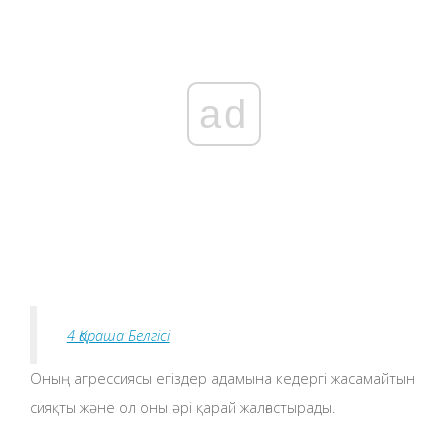
ad
4 Қараша Белгісі
Оның агрессиясы егіздер адамына кедергі жасамайтын
сияқты және ол оны әрі қарай жалғастырады.