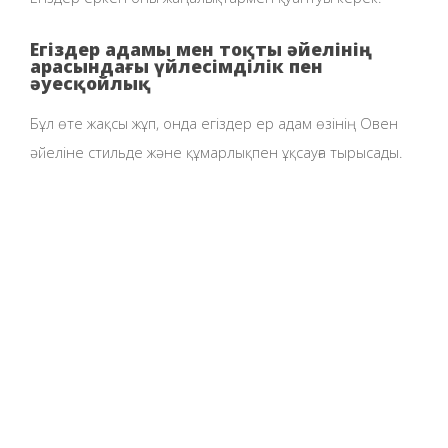
Егіздер адамы мен тоқты әйелінің
арасындағы үйлесімділік пен
әуесқойлық
Бұл өте жақсы жұп, онда егіздер ер адам өзінің Овен
әйеліне стильде және құмарлықпен ұқсауға тырысады.