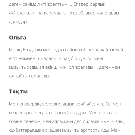
деген сенімділікті жоғалттым ... Егіздер барлық
сүйіспеншілігіне қарамастан өте айлакер және арам
адамдар.
Ольга
Менің Егіздерім мені одан сайын көбірек қалайтындай
етіп есімнен шығарады. Бірақ бір күні ол мені
қызықтырады, ал екінші күні ол жоғалады ... дегенмен
ол қайтып оралады.
Тоқты
Мен егіздердің ерлеріне ғашық арий әйелмін. Ол мен
кездестірген ең тәтті әрі сүйікті адам. Мен оның әр
сөзіне сенемін, мен алдаймын деп ойламаймын. Біздің
сұхбаттарымыз әрқашан қызықты әрі тартымды. Мен