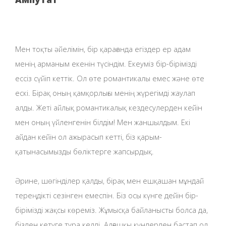
Мен тоқты әйелімін, бір қарағанда егіздер ер адам
менің арманым екенін түсіндім. Екеуміз бір-бірімізді
ессіз сүйіп кеттік. Ол өте романтикалы емес және өте
ескі. Бірақ оның қамқорлығы менің жүрегімді жаулап
алды. Жеті айлық романтикалық кездесулерден кейін
мен оның үйленгенін білдім! Мен жаншылдым. Екі
айдан кейін ол ажырасып кетті, біз қарым-
қатынасымызды бөліктерге жапсырдық.
Әрине, шөгінділер қалды, бірақ мен ешқашан мұндай
тереңдікті сезінген емеспін. Біз осы күнге дейін бір-
бірімізді жақсы көреміз. Жұмысқа байланысты болса да,
бізден кетуге тура келді. Алғашқы күндерден бастап ол