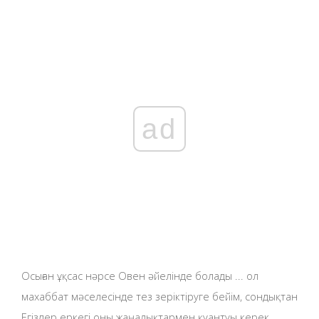
ad
Осыған ұқсас нәрсе Овен әйелінде болады ... ол
махаббат мәселесінде тез зеріктіруге бейім, сондықтан
Егіздер еркегі оны жаңалықтармен қуантуы керек.