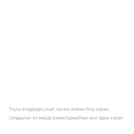
Тоқты егіздердің оңай скучно екенін білуі керек,
сондықтан ол өмірді жалықтырмайтын жол іздеуі керек.