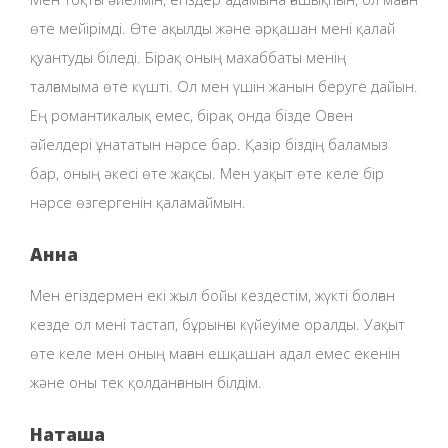
өте мейірімді. Өте ақылды және әрқашан мені қалай
қуантуды біледі. Бірақ оның махаббаты менің
талғамыма өте күшті. Ол мен үшін жанын беруге дайын.
Ең романтикалық емес, бірақ онда бізде Овен
әйелдері ұнататын нәрсе бар. Қазір біздің баламыз
бар, оның әкесі өте жақсы. Мен уақыт өте келе бір
нәрсе өзгергенін қаламаймын.
Анна
Мен егіздермен екі жыл бойы кездестім, жүкті болған
кезде ол мені тастап, бұрынғы күйеуіме оралды. Уақыт
өте келе мен оның маған ешқашан адал емес екенін
және оны тек қолданғанын білдім.
Наташа