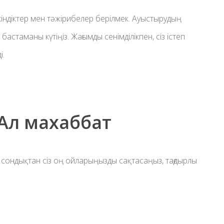
кіндіктер мен тәжірибелер берілмек. Ауыстырудың
астаманы күтіңіз. Жағымды сенімділікпен, сіз істеп
і.
9Ал махаббат
 сондықтан сіз оң ойларыңызды сақтасаңыз, тағдырлы