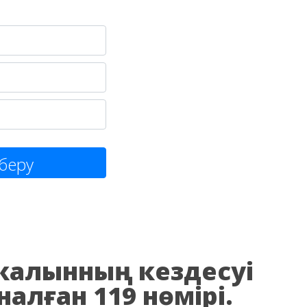
беру
з жалынның кездесуі
налған 119 нөмірі.