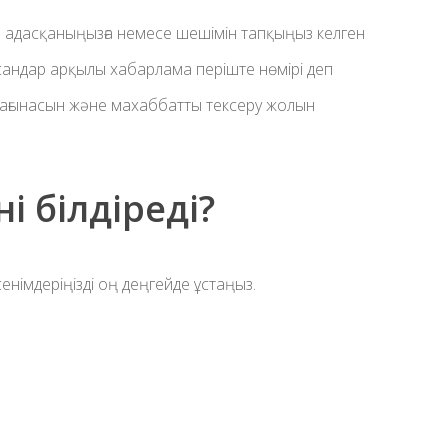
н адасқаныңызға немесе шешімін тапқыңыз келген
 сандар арқылы хабарлама періште нөмірі деп
ң мағынасын және махаббатты тексеру жолын
ні білдіреді?
німдеріңізді оң деңгейде ұстаңыз.