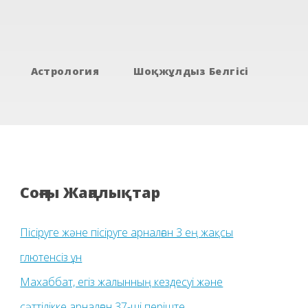
Астрология
Шоқжұлдыз Белгісі
Соңғы Жаңалықтар
Пісіруге және пісіруге арналған 3 ең жақсы
глютенсіз ұн
Махаббат, егіз жалынның кездесуі және
сәттілікке арналған 37-ші періште.