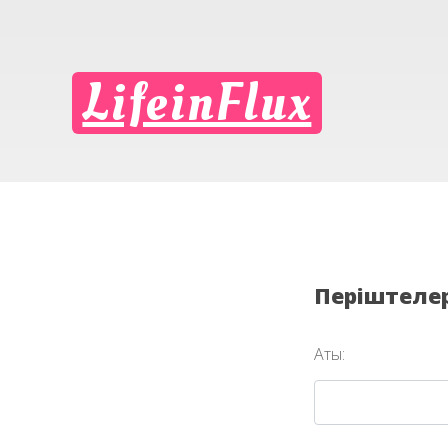
LifeinFlux
Періштелер 
Аты: