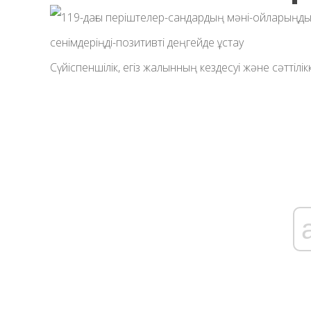
Сүйіспеншілік, егіз жалынның кездесуі және сәттілік