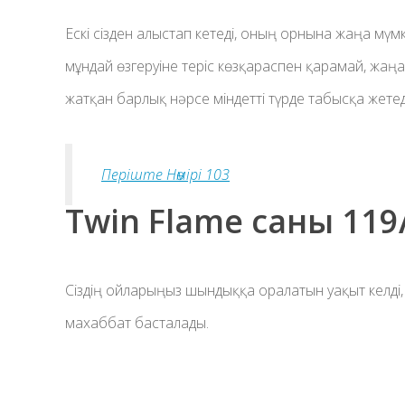
Ескі сізден алыстап кетеді, оның орнына жаңа мүм
мұндай өзгеруіне теріс көзқараспен қарамай, жаңа б
жатқан барлық нәрсе міндетті түрде табысқа жетед
Періште Нөмірі 103
Twin Flame саны 11
Сіздің ойларыңыз шындыққа оралатын уақыт келді,
махаббат басталады.