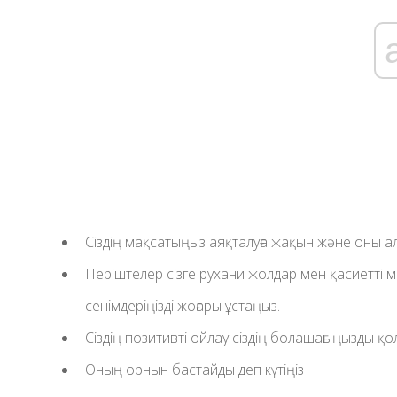
Сіздің мақсатыңыз аяқталуға жақын және оны а
Періштелер сізге рухани жолдар мен қасиетті м
сенімдеріңізді жоғары ұстаңыз.
Сіздің позитивті ойлау сіздің болашағыңызды қо
Оның орнын бастайды деп күтіңіз