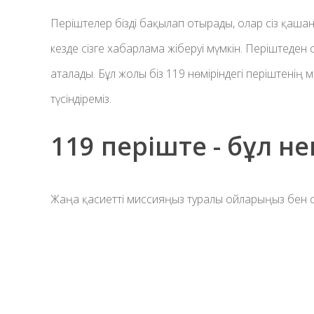
Періштелер бізді бақылап отырады, олар сіз қаша
кезде сізге хабарлама жіберуі мүмкін. Періштеден
аталады. Бұл жолы біз 119 нөміріндегі періштені
түсіндіреміз.
119 періште - бұл не
Жаңа қасиетті миссияңыз туралы ойларыңыз бен се