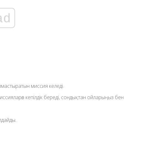
ad
лмастыратын миссия келеді.
иссияларға кепілдік береді, сондықтан ойларыңыз бен
лдайды.