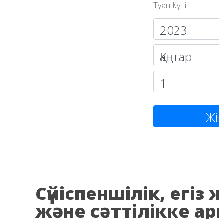
Туған Күні:
Жі
Сүйіспеншілік, егі
және сәттілікке ар