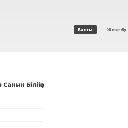
Басты
Жеке Өсу
Санын Біліңіз