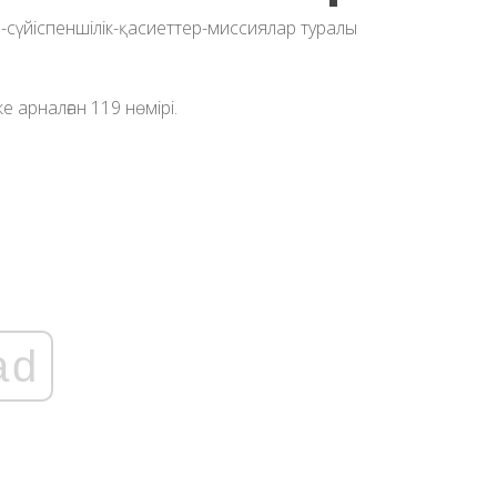
ке арналған 119 нөмірі.
ad