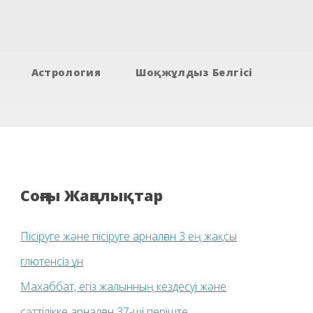
Астрология
Шоқжұлдыз Белгісі
Соңғы Жаңалықтар
Пісіруге және пісіруге арналған 3 ең жақсы
глютенсіз ұн
Махаббат, егіз жалынның кездесуі және
сәттілікке арналған 37-ші періште.