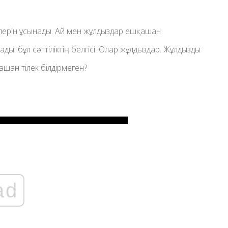
рлерін ұсынады. Ай мен жұлдыздар ешқашан
ады: бұл сәттіліктің белгісі. Олар жұлдыздар. Жұлдызды
ашан тілек білдірмеген?
ad