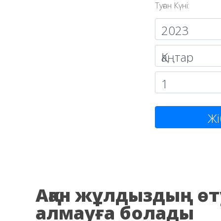
Туған Күні:
Жі
Аққан жұлдыздың өту
алмауға болады