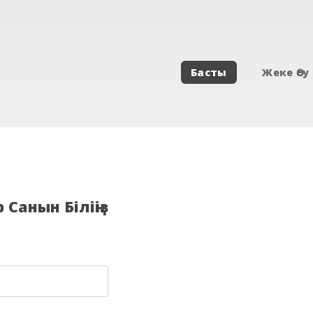
Басты
Жеке Өсу
Санын Біліңіз