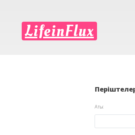
LifeinFlux
Періштелер 
Аты: