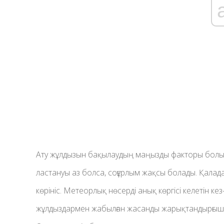
Ату жұлдызын бақылаудың маңызды факторы бол
ластануы аз болса, соғұрлым жақсы болады. Қалада
көрініс. Метеорлық нөсерді анық көргісі келетін к
жұлдыздармен жабылған жасанды жарықтандырғышпе