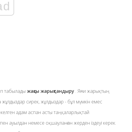
ad
ып табылады
жақсы жарықтандыру
. Яғни жарықтың
 жұлдыздар сирек, жұлдыздар - бұл мүмкін емес
ез-келген адам аспан асты таңқаларлықтай
н ауылдан немесе оқшауланған жерден іздеуі керек.