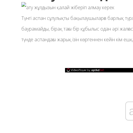
Түнгі аспан сұлулықты бақылаушыларға барлық тү
баурамайды, бірақ тағы бір құбылыс одан әрі жалғас
түнде аспандағы жарық ізін көргеннен кейін кім ешқ