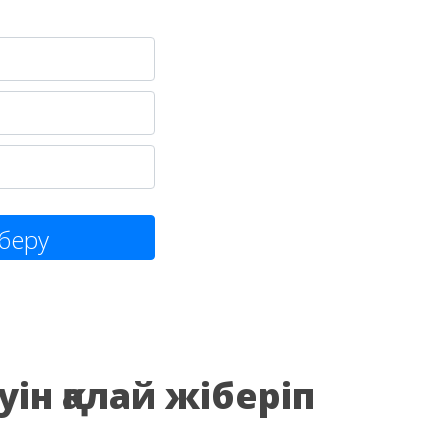
беру
ін қалай жіберіп