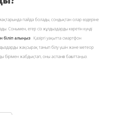
ды?
ймақтарында пайда болады, сондықтан олар өздеріне
ы. Сонымен, егер сіз жұлдыздарды көретін күнді
ін біліп алыңыз
. Қазіргі уақытта смартфон
ыздарды жақсырақ танып білу үшін және метеор
ы бірімен жабдықтап, оны аспанға бағыттаңыз.