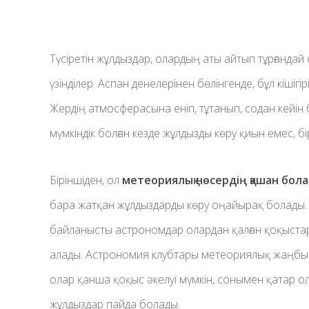
Түсіретін жұлдыздар, олардың аты айтып тұрғандай
үзінділер. Аспан денелерінен бөлінгенде, бұл кішіг
Жердің атмосферасына еніп, тұтанып, содан кейін бі
мүмкіндік болған кезде жұлдызды көру қиын емес, бі
Біріншіден, ол
метеориялық нөсердің қашан бола
бара жатқан жұлдыздарды көру оңайырақ болады.
байланысты астрономдар олардан қалған қоқыст
алады. Астрономия клубтары метеориялық жаңбы
олар қанша қоқыс әкелуі мүмкін, сонымен қатар о
жұлдыздар пайда болады.