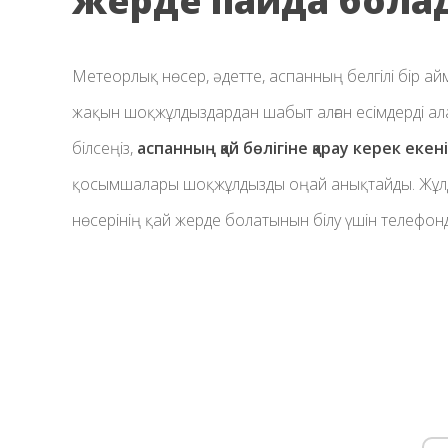
жерде пайда бола
Метеорлық нөсер, әдетте, аспанның белгілі бір а
жақын шоқжұлдыздардан шабыт алған есімдерді алад
білсеңіз,
аспанның қай бөлігіне қарау керек екен
қосымшалары шоқжұлдызды оңай анықтайды. Жұлд
нөсерінің қай жерде болатынын білу үшін телефонд