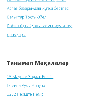
Аспаз базарындағы жүгері бөртпесі
Балықтар Тоқты Әйел
Робиннің пайдалы тағамы: жұмыртқа
орамдары
Танымал Мақалалар
15 Маусым Зодиак Белгісі
Гемини Рухы Жануар
3232 Періште Нөмірі